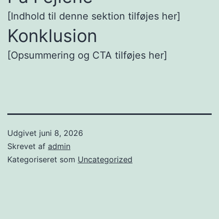
[Indhold til denne sektion tilføjes her]
Konklusion
[Opsummering og CTA tilføjes her]
Udgivet
juni 8, 2026
Skrevet af
admin
Kategoriseret som
Uncategorized