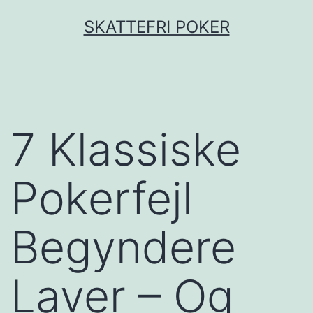
Fortsæt
SKATTEFRI POKER
til
indhold
7 Klassiske
Pokerfejl
Begyndere
Laver – Og