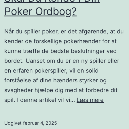
Poker Ordbog?
Når du spiller poker, er det afgørende, at du
kender de forskellige pokerhænder for at
kunne træffe de bedste beslutninger ved
bordet. Uanset om du er en ny spiller eller
en erfaren pokerspiller, vil en solid
forståelse af dine hænders styrker og
svagheder hjælpe dig med at forbedre dit
Hvilke
spil. I denne artikel vil vi…
Læs mere
Pokerhæ
Skal
Udgivet
februar 4, 2025
Du