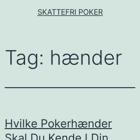
Fortsæt
SKATTEFRI POKER
til
indhold
Tag:
hænder
Hvilke Pokerhænder
Skal Du Kende I Din